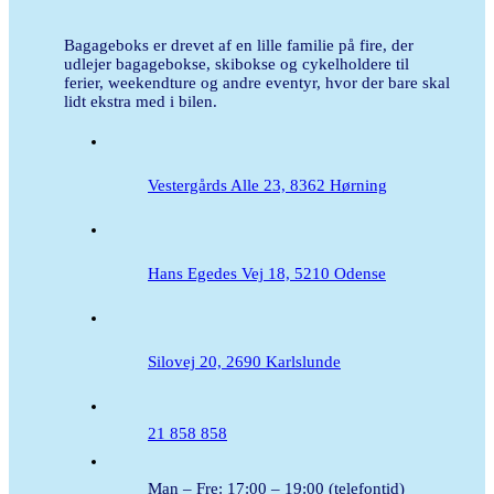
Bagageboks er drevet af en lille familie på fire, der
udlejer bagagebokse, skibokse og cykelholdere til
ferier, weekendture og andre eventyr, hvor der bare skal
lidt ekstra med i bilen.
Vestergårds Alle 23, 8362 Hørning
Hans Egedes Vej 18, 5210 Odense
Silovej 20, 2690 Karlslunde
21 858 858
Man – Fre: 17:00 – 19:00 (telefontid)